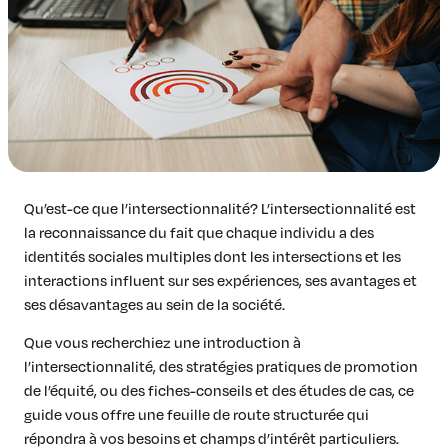
Insights & Analysis
Job Board
Find a Job
Post a Job
About Us
Management Team
Board of Directors
Advisory Council
Qu’est-ce que l’intersectionnalité? L’intersectionnalité est
Steering Committees
la reconnaissance du fait que chaque individu a des
Newsroom
identités sociales multiples dont les intersections et les
interactions influent sur ses expériences, ses avantages et
Calendar
ses désavantages au sein de la société.
Contact
Que vous recherchiez une introduction à
l’intersectionnalité, des stratégies pratiques de promotion
Elevating women in the finance sector
de l’équité, ou des fiches-conseils et des études de cas, ce
guide vous offre une feuille de route structurée qui
Join Now
répondra à vos besoins et champs d’intérêt particuliers.